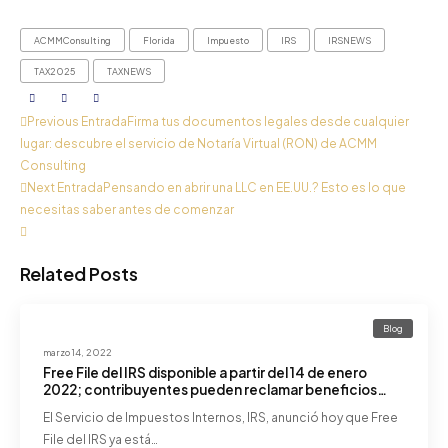
ACMMConsulting
Florida
Impuesto
IRS
IRSNEWS
TAX2025
TAXNEWS
Previous Entrada
Firma tus documentos legales desde cualquier
lugar: descubre el servicio de Notaría Virtual (RON) de ACMM
Consulting
Next Entrada
Pensando en abrir una LLC en EE.UU.? Esto es lo que
necesitas saber antes de comenzar
Related Posts
Blog
marzo 14, 2022
Free File del IRS disponible a partir del 14 de enero
2022; contribuyentes pueden reclamar beneficios
tributarios importantes.
El Servicio de Impuestos Internos, IRS, anunció hoy que Free
File del IRS ya está…