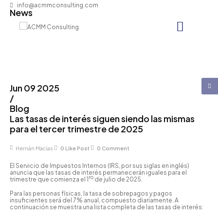
info@acmmconsulting.com
News
Jun 09 2025
/
Blog
Las tasas de interés siguen siendo las mismas
para el tercer trimestre de 2025
Hernán Macías
0
Like Post
0
Comment
El Servicio de Impuestos Internos (IRS, por sus siglas en inglés)
anuncia que las tasas de interés permanecerán iguales para el
ro
trimestre que comienza el 1
de julio de 2025.
Para las personas físicas, la tasa de sobrepagos y pagos
insuficientes será del 7% anual, compuesto diariamente. A
continuación se muestra una lista completa de las tasas de interés: