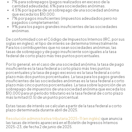
7% para sobrepagos (pagos realizados en exceso de la
cantidad adeudada), 6% para sociedades anónimas.
4.5% por la parte de un sobrepago de una sociedad anónima
que exceda los $10,000.
7% por pagos insuficientes (impuestos adeudados pero no
pagados completamente).
9% para los pagos grandes insuficientes de las sociedades
anónimas.
De conformidad con el Código de Impuestos Internos (IRC, por sus
siglas en ingles), el tipo de interés se determina trimestralmente.
Para los contribuyentes que no sean sociedades anónimas, las
tasas de sobrepago y de pago insuficiente son iguales a la tasa
federal de corto plazo más tres puntos porcentuales.
Por lo general, en el caso de una sociedad anónima, la tasa de pago
insuficiente es la tasa federal a corto plazo más tres puntos
porcentuales y la tasa de pago excesivo es la tasa federal a corto
plazo más dos puntos porcentuales. La tasa para los pagos grandes
insuficientes de las sociedades anónimas es la tasa federal a corto
plazo más cinco puntos porcentuales. La tasa sobre la porción de un
sobrepago de impuestos de una sociedad anónima que exceda los
$10,000 para un período tributario es la tasa federal de corto plazo
más la mitad (0.5) de un punto porcentual.
Estas tasas de interés se calculan a partir de la tasa federal a corto
plazo determinada durante abril de 2025.
Resolución administrativa tributaria 2025-11 (en inglés)
que anuncia
las tasas de interés aparecerá en el Boletín de Ingresos Internos
2025-23, de fecha 2 de junio de 2025.