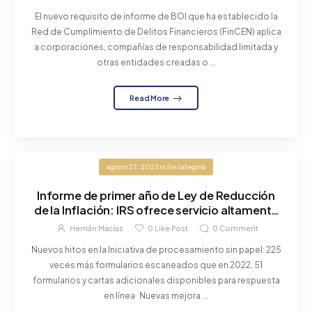
a partir del 1 de enero de 2024
El nuevo requisito de informe de BOI que ha establecido la
Red de Cumplimiento de Delitos Financieros (FinCEN) aplica
a corporaciones, compañías de responsabilidad limitada y
otras entidades creadas o ...
Read More
agosto 22, 2023
in
Sin categoría
Informe de primer año de Ley de Reducción
de la Inflación: IRS ofrece servicio altamente
mejorado en temporada de impuestos 2023,
Hernán Macías
0
Like Post
0
Comment
moderniza tecnología y va tras evasores de
Nuevos hitos en la Iniciativa de procesamiento sin papel: 225
impuestos con altos ingresos
veces más formularios escaneados que en 2022, 51
formularios y cartas adicionales disponibles para respuesta
en línea Nuevas mejora ...