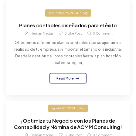
septiembre 26, 2024
in
Blog
Planes contables diseñados para el éxito
Hernán Macías
0
Like Post
0
Comment
Ofrecemos diferentes planes contables que se ajustan a la
realidad de tu empresa, sin importar el tamaño o la industria.
Desde la gestión de libros contables hasta la planificación
fiscal estratégica, ...
Read More
agosto 20, 2024
in
Blog
¡Optimiza tu Negocio con los Planes de
Contabilidad y Nómina de ACMM Consulting!
Hernán Macías
0
Like Post
0
Comment