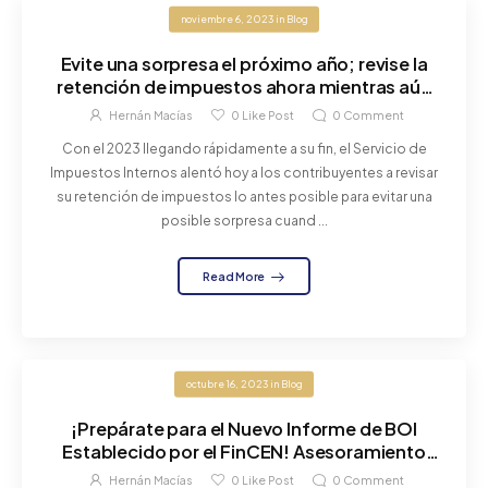
noviembre 6, 2023
in
Blog
Evite una sorpresa el próximo año; revise la
retención de impuestos ahora mientras aún
tiene tiempo
Hernán Macías
0
Like Post
0
Comment
Con el 2023 llegando rápidamente a su fin, el Servicio de
Impuestos Internos alentó hoy a los contribuyentes a revisar
su retención de impuestos lo antes posible para evitar una
posible sorpresa cuand ...
Read More
octubre 16, 2023
in
Blog
¡Prepárate para el Nuevo Informe de BOI
Establecido por el FinCEN! Asesoramiento
Clave para Empresas ante su Obligatoriedad
Hernán Macías
0
Like Post
0
Comment