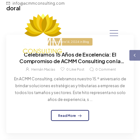
info@acmmconsulting.com
doral
noviembre 14, 2024
in
Blog
Celebramos 15 Años de Excelencia: El
Compromiso de ACMM Consulting con la
Comunidad Empresarial
Hernán Macías
0
Like Post
0
Comment
En ACMM Consulting, celebramos nuestro 15.º aniversario de
brindar soluciones estratégicas y tributarias a empresas de
todos los tamaños y sectores. Este hito representa no solo
años de experiencia, s ...
Read More