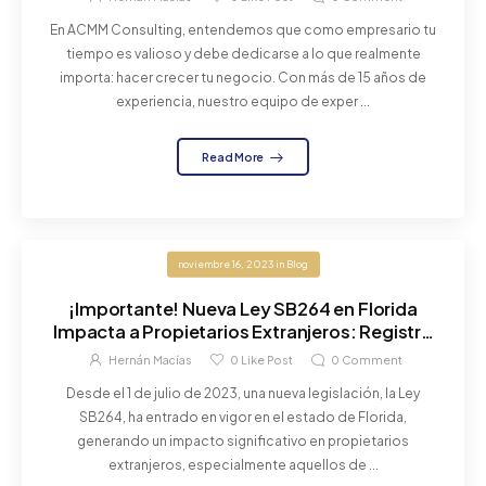
En ACMM Consulting, entendemos que como empresario tu
tiempo es valioso y debe dedicarse a lo que realmente
importa: hacer crecer tu negocio. Con más de 15 años de
experiencia, nuestro equipo de exper ...
Read More
noviembre 16, 2023
in
Blog
¡Importante! Nueva Ley SB264 en Florida
Impacta a Propietarios Extranjeros: Registro
Obligatorio para ciudadanos de Venezuela,
Hernán Macías
0
Like Post
0
Comment
Siria, China, Irán, Rusia y Corea del Norte.
Desde el 1 de julio de 2023, una nueva legislación, la Ley
SB264, ha entrado en vigor en el estado de Florida,
generando un impacto significativo en propietarios
extranjeros, especialmente aquellos de ...