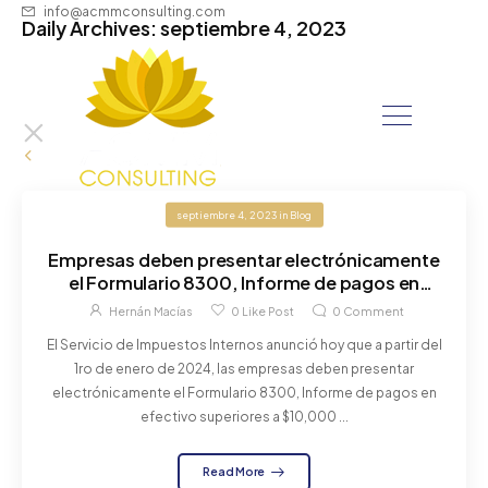
info@acmmconsulting.com
Daily Archives: septiembre 4, 2023
septiembre 4, 2023
in
Blog
Empresas deben presentar electrónicamente
el Formulario 8300, Informe de pagos en
efectivo superiores a $10,000, a partir del 1ro
Hernán Macías
0
Like Post
0
Comment
de enero de 2024
El Servicio de Impuestos Internos anunció hoy que a partir del
1ro de enero de 2024, las empresas deben presentar
electrónicamente el Formulario 8300, Informe de pagos en
efectivo superiores a $10,000 ...
Read More