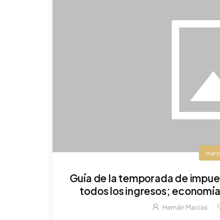
marz
Guía de la temporada de impues
todos los ingresos; economía 
activos y fuentes
Hernán Macías