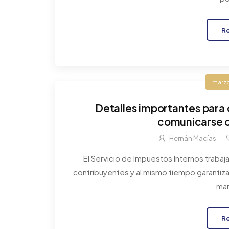
R
marzo
Detalles importantes para
comunicarse c
Hernán Macías
El Servicio de Impuestos Internos traba
contribuyentes y al mismo tiempo garantizar 
man
R