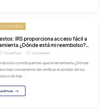
 17, 2023
in
Blog
stos: IRS proporciona acceso fácil a
amienta ¿Dónde está mi reembolso?;
esidad de llamar
0
Like Post
0
Comment
erda a los contribuyentes que la herramienta ¿Dónde
era más conveniente de verificar el estado de los
lsos de imp ...
ead More