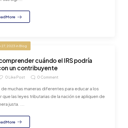
ead More
 27, 2023
in
Blog
 comprender cuándo el IRS podría
on un contribuyente
0
Like Post
0
Comment
ja de muchas maneras diferentes para educar a los
que las leyes tributarias de la nación se apliquen de
era justa. ...
ead More