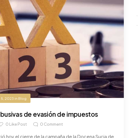
l 5, 2023
in
Blog
busivas de evasión de impuestos
0
Like Post
0
Comment
ció hoy el cierre de la campaña de la Docena Sucia de