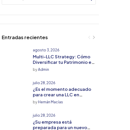
Entradas recientes
agosto 3, 2026
Multi-LLC Strategy: Cómo
Diversificar tu Patrimonio en
Florida sin Multiplicar tu
by
Admin
Riesgo Fiscal
julio 28, 2026
¿Es el momento adecuado
para crear una LLC en
Estados Unidos? Lo que
by
Hernán Macías
todo emprendedor debe
saber
julio 28, 2026
¿Su empresa está
preparada para un nuevo