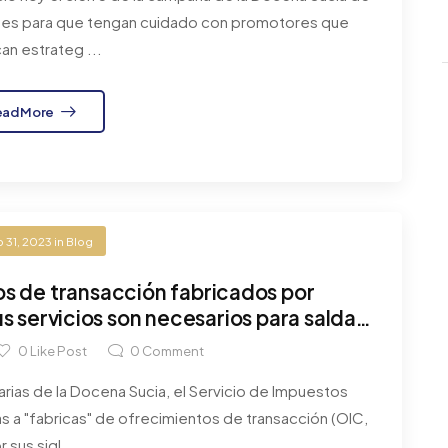
ntes para que tengan cuidado con promotores que
an estrateg ...
ead More
 31, 2023
in
Blog
s de transacción fabricados por
 servicios son necesarios para saldar
s con el IRS
0
Like Post
0
Comment
arias de la Docena Sucia, el Servicio de Impuestos
as a "fabricas" de ofrecimientos de transacción (OIC,
r sus sigl ...