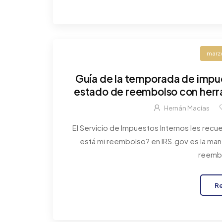
marzo
Guía de la temporada de impue
estado de reembolso con herr
no hay nec
Hernán Macías
El Servicio de Impuestos Internos les recu
está mi reembolso? en IRS.gov es la man
reembo
R