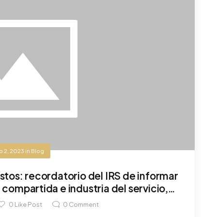
o 2, 2023
in
Blog
tos: recordatorio del IRS de informar
compartida e industria del servicio,
 digitales o extranjeras
0
Like Post
0
Comment