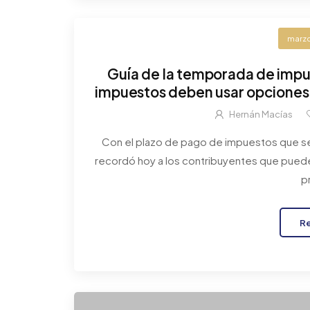
marzo
Guía de la temporada de imp
impuestos deben usar opciones 
evitar mu
Hernán Macías
Con el plazo de pago de impuestos que se a
recordó hoy a los contribuyentes que pueden
p
R