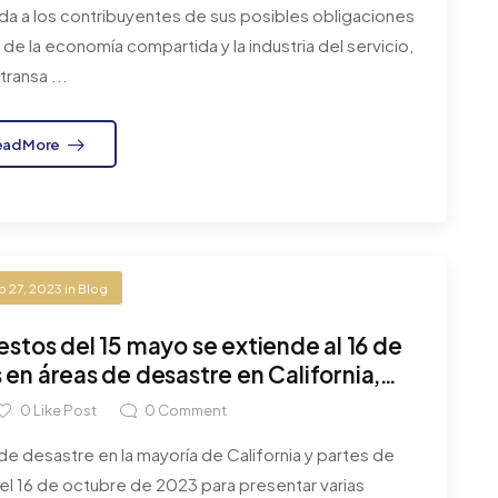
rda a los contribuyentes de sus posibles obligaciones
e la economía compartida y la industria del servicio,
transa ...
ead More
o 27, 2023
in
Blog
estos del 15 mayo se extiende al 16 de
en áreas de desastre en California,
ma y Georgia
0
Like Post
0
Comment
e desastre en la mayoría de California y partes de
el 16 de octubre de 2023 para presentar varias