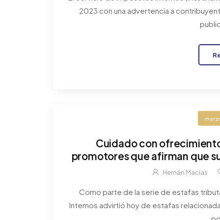
2023 con una advertencia a contribuye
public
R
marzo
Cuidado con ofrecimiento
promotores que afirman que sus
deuda
Hernán Macías
Como parte de la serie de estafas tribut
Internos advirtió hoy de estafas relacionad
po