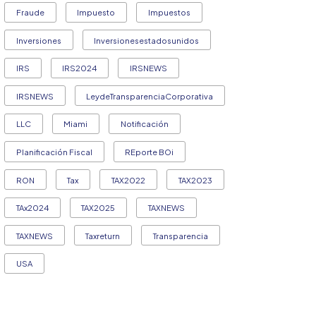
Fraude
Impuesto
Impuestos
Inversiones
Inversionesestadosunidos
IRS
IRS2024
IRSNEWS
IRSNEWS
LeydeTransparenciaCorporativa
LLC
Miami
Notificación
Planificación Fiscal
REporte BOi
RON
Tax
TAX2022
TAX2023
TAx2024
TAX2025
TAXNEWS
TAXNEWS
Taxreturn
Transparencia
USA