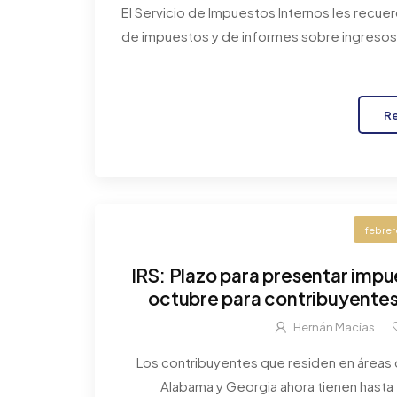
El Servicio de Impuestos Internos les recue
de impuestos y de informes sobre ingresos d
R
febrer
IRS: Plazo para presentar impu
octubre para contribuyentes 
Alaba
Hernán Macías
Los contribuyentes que residen en áreas d
Alabama y Georgia ahora tienen hasta 