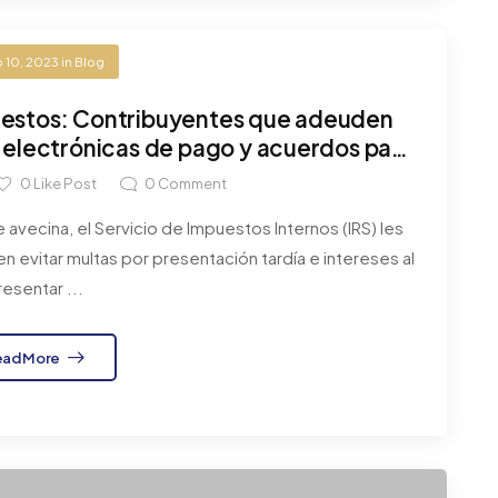
 10, 2023
in
Blog
uestos: Contribuyentes que adeuden
electrónicas de pago y acuerdos para
ltas e intereses
0
Like Post
0
Comment
vecina, el Servicio de Impuestos Internos (IRS) les
 evitar multas por presentación tardía e intereses al
resentar ...
ead More