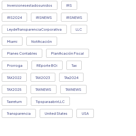
Inversionesestadosunidos
IRS
IRS2024
IRSNEWS
IRSNEWS
LeydeTransparenciaCorporativa
LLC
Miami
Notificación
Planes Contables
Planificación Fiscal
Prorroga
REporte BOi
Tax
TAX2022
TAX2023
TAx2024
TAX2025
TAXNEWS
TAXNEWS
Taxreturn
TipsparaabrirLLC
Transparencia
United States
USA