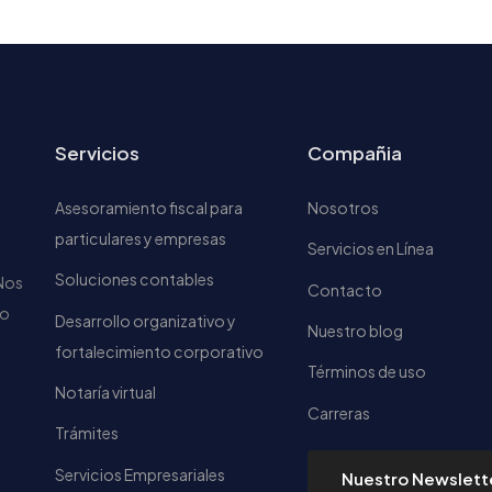
Servicios
Compañia
Asesoramiento fiscal para
Nosotros
particulares y empresas
Servicios en Línea
Soluciones contables
 Nos
Contacto
do
Desarrollo organizativo y
Nuestro blog
fortalecimiento corporativo
Términos de uso
Notaría virtual
Carreras
Trámites
Servicios Empresariales
Nuestro Newslett