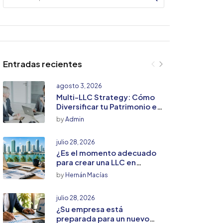
Entradas recientes
agosto 3, 2026
Multi-LLC Strategy: Cómo
Diversificar tu Patrimonio en
Florida sin Multiplicar tu
by
Admin
Riesgo Fiscal
julio 28, 2026
¿Es el momento adecuado
para crear una LLC en
Estados Unidos? Lo que
by
Hernán Macías
todo emprendedor debe
saber
julio 28, 2026
¿Su empresa está
preparada para un nuevo