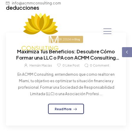
info@acmmconsulting.com
deducciones
julio 29, 2024
in
Blog
Maximiza Tus Beneficios: Descubre Cómo
Formar una LLC o PA con ACMM Consulting
para Realtors en Miami
Hernán Macías
0
Like Post
0
Comment
En ACMM Consulting, entendemos que como realtor en
Miami, tu objetivo es optimizar tu situación financiera y
profesional. Formar una Sociedad de Responsabilidad
Limitada (LLC) o una Asociación Profesi ...
Read More