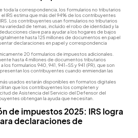
 toda la correspondencia, los formularios no tributarios
, el IRS estima que más del 94% de los contribuyentes
 IRS. Los contribuyentes usan formularios no tributarios
una variedad de temas, incluido el robo de identidad y la
deducciones clave para ayudar a los hogares de bajos
 digitalmente hasta 125 millones de documentos en papel
sentar declaraciones en papel y correspondencia
nicamente 20 formularios de impuestos adicionales.
lmente hasta 4 millones de documentos tributarios
a los formularios 940, 941, 941-SS y 941 (PR), que son
 presentan los contribuyentes cuando enmiendan las
 más usados estarán disponibles en formatos digitales
ilitan que los contribuyentes los completen y
icitud de Asistencia del Servicio del Defensor del
ribuyentes obtengan la ayuda que necesitan.
n de impuestos 2025: IRS logra
ara declaraciones de