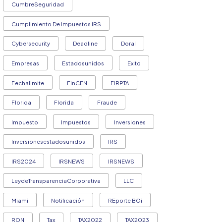
CumbreSeguridad
Cumplimiento De Impuestos IRS
Cybersecurity
Deadline
Doral
Empresas
Estadosunidos
Exito
Fechalimite
FinCEN
FIRPTA
Florida
Florida
Fraude
Impuesto
Impuestos
Inversiones
Inversionesestadosunidos
IRS
IRS2024
IRSNEWS
IRSNEWS
LeydeTransparenciaCorporativa
LLC
Miami
Notificación
REporte BOi
RON
Tax
TAX2022
TAX2023