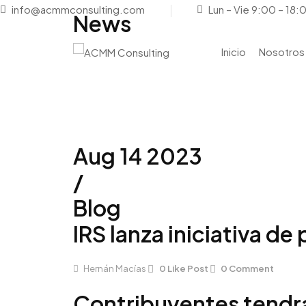
info@acmmconsulting.com
Lun – Vie 9:00 – 18:
News
Inicio
Nosotros
Aug 14 2023
/
Blog
IRS lanza iniciativa d
Hernán Macías
0
Like Post
0
Comment
Contribuyentes tendrá