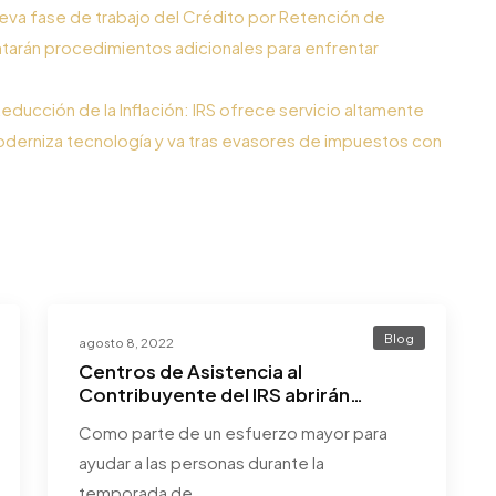
eva fase de trabajo del Crédito por Retención de
ntarán procedimientos adicionales para enfrentar
ducción de la Inflación: IRS ofrece servicio altamente
erniza tecnología y va tras evasores de impuestos con
Blog
agosto 8, 2022
Centros de Asistencia al
Contribuyente del IRS abrirán
ciertos sábados para ofrecer ayuda
Como parte de un esfuerzo mayor para
en persona.
ayudar a las personas durante la
temporada de…