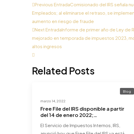
Previous Entrada
Comisionado del IRS señala nu
Empleados; al eliminarse el retraso, se impleme
aumento en riesgo de fraude
Next Entrada
Informe de primer año de Ley de Re
mejorado en temporada de impuestos 2023, mod
altos ingresos
Related Posts
Blog
marzo 14, 2022
Free File del IRS disponible a partir
del 14 de enero 2022;
contribuyentes pueden reclamar
El Servicio de Impuestos Internos, IRS,
beneficios tributarios importantes.
anunció hoy que Free File del IRS ya está…