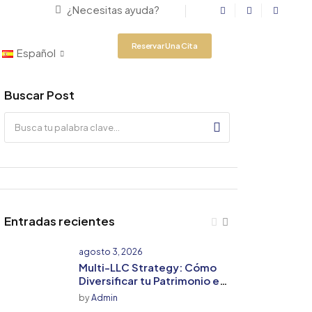
¿Necesitas ayuda?
Reservar Una Cita
Español
Buscar Post
Entradas recientes
agosto 3, 2026
Multi-LLC Strategy: Cómo
Diversificar tu Patrimonio en
Florida sin Multiplicar tu
by
Admin
Riesgo Fiscal