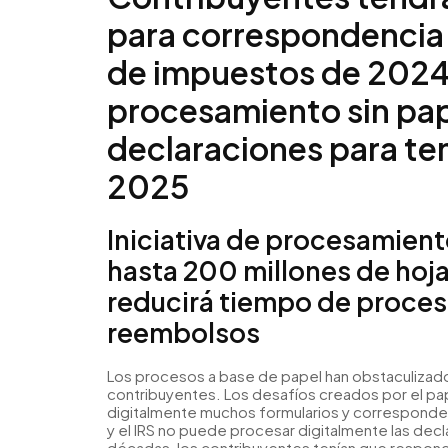
para correspondencia 
de impuestos de 2024;
procesamiento sin pap
declaraciones para t
2025
Iniciativa de procesamiento
hasta 200 millones de hoj
reducirá tiempo de procesa
reembolsos
Los procesos a base de papel han obstaculizado 
contribuyentes. Los desafíos creados por el pa
digitalmente muchos formularios y corresponden
y el IRS no puede procesar digitalmente las de
décadas, los contribuyentes tenían que responde