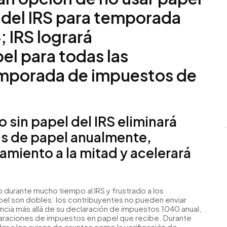
del IRS para temporada
 IRS logrará
el para todas las
emporada de impuestos de
 sin papel del IRS eliminará
as de papel anualmente,
miento a la mitad y acelerará
durante mucho tiempo al IRS y frustrado a los
pel son dobles: los contribuyentes no pueden enviar
cia más allá de su declaración de impuestos 1040 anual,
claraciones de impuestos en papel que recibe. Durante
r a los avisos de asuntos como la verificación de