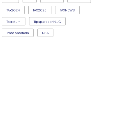
TAx2024
TAX2025
TAXNEWS
Taxreturn
TipsparaabrirLLC
Transparencia
USA