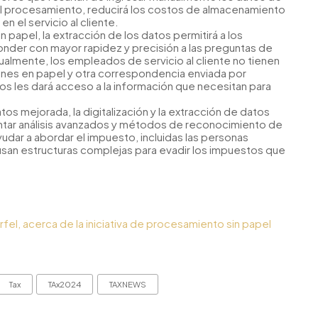
 el procesamiento, reducirá los costos de almacenamiento
n el servicio al cliente.
n papel, la extracción de los datos permitirá a los
onder con mayor rapidez y precisión a las preguntas de
ualmente, los empleados de servicio al cliente no tienen
iones en papel y otra correspondencia enviada por
atos les dará acceso a la información que necesitan para
s mejorada, la digitalización y la extracción de datos
entar análisis avanzados y métodos de reconocimiento de
dar a abordar el impuesto, incluidas las personas
usan estructuras complejas para evadir los impuestos que
el, acerca de la iniciativa de procesamiento sin papel
Tax
TAx2024
TAXNEWS