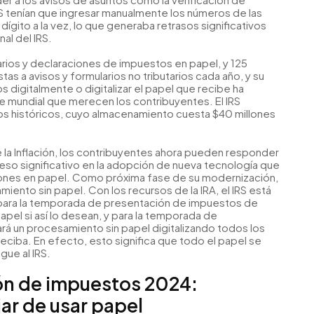
 tenían que ingresar manualmente los números de las
ígito a la vez, lo que generaba retrasos significativos
al del IRS.
arios y declaraciones de impuestos en papel, y 125
s a avisos y formularios no tributarios cada año, y su
 digitalmente o digitalizar el papel que recibe ha
se mundial que merecen los contribuyentes. El IRS
s históricos, cuyo almacenamiento cuesta $40 millones
 la Inflación, los contribuyentes ahora pueden responder
greso significativo en la adopción de nueva tecnología que
iones en papel. Como próxima fase de su modernización,
iento sin papel. Con los recursos de la IRA, el IRS está
, para la temporada de presentación de impuestos de
pel si así lo desean, y para la temporada de
rá un procesamiento sin papel digitalizando todos los
iba. En efecto, esto significa que todo el papel se
gue al IRS.
n de impuestos 2024:
ar de usar papel