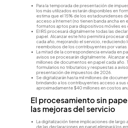
Para la temporada de presentación de impuest
los más utilizados estarán disponibles en for
estima que el 15% de los estadounidenses d
acceso a Internet (no tienen banda ancha en e
formatos aptos para dispositivos móviles es 
El IRS procesará digitalmente todas las decl
papel. Alcanzar este hito permitirá procesar
cada año, mejorando el servicio, reduciendo 
reembolsos de los contribuyentes por varias
La mitad de la correspondencia enviada en pape
avisos se procesarán digitalmente. Alcanzar e
millones de documentos en papel cada año.
formularios no tributarios y respuestas a avi
presentación de impuestos de 2026.
Se digitalizarán hasta mil millones de document
brindando a los contribuyentes acceso a sus da
aproximadamente $40 millones en costos an
El procesamiento sin papel
las mejoras del servicio
La digitalización tiene implicaciones de largo a
de las declaraciones en papel eliminará los e