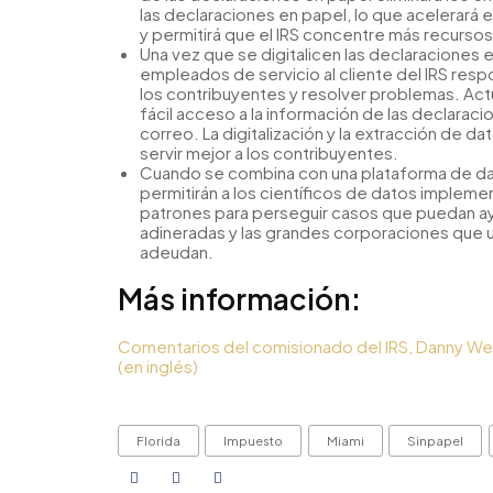
las declaraciones en papel, lo que acelerará
y permitirá que el IRS concentre más recursos e
Una vez que se digitalicen las declaraciones e
empleados de servicio al cliente del IRS resp
los contribuyentes y resolver problemas. Act
fácil acceso a la información de las declarac
correo. La digitalización y la extracción de d
servir mejor a los contribuyentes.
Cuando se combina con una plataforma de dato
permitirán a los científicos de datos implem
patrones para perseguir casos que puedan ayu
adineradas y las grandes corporaciones que 
adeudan.
Más información:
Comentarios del comisionado del IRS, Danny Werf
(en inglés)
Florida
Impuesto
Miami
Sinpapel