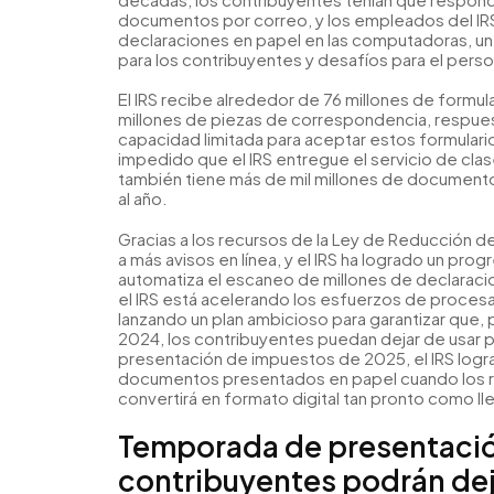
documentos por correo, y los empleados del IRS
declaraciones en papel en las computadoras, un d
para los contribuyentes y desafíos para el person
El IRS recibe alrededor de 76 millones de formul
millones de piezas de correspondencia, respuesta
capacidad limitada para aceptar estos formularios
impedido que el IRS entregue el servicio de cla
también tiene más de mil millones de documento
al año.
Gracias a los recursos de la Ley de Reducción de
a más avisos en línea, y el IRS ha logrado un pro
automatiza el escaneo de millones de declarac
el IRS está acelerando los esfuerzos de procesam
lanzando un plan ambicioso para garantizar que
2024, los contribuyentes puedan dejar de usar pa
presentación de impuestos de 2025, el IRS logra
documentos presentados en papel cuando los rec
convertirá en formato digital tan pronto como lle
Temporada de presentació
contribuyentes podrán dej