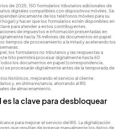
os de 2025, 150 formularios tributarios adicionales de
matos digitales compatibles con dispositivos móviles. Se
ependen únicamente de los teléfonos móviles para su
l hogar) y hacer que los formularios estén disponibles en
clave para atender a estos contribuyentes.
araciones de impuestos e información presentadas en
 digitalmente hasta 76 millones de documentos en papel
los tiempos de procesamiento a la mitad y acelerando los
 semanas.
l, los formularios no tributarios y las respuestas a
ste hito permitirá procesar digitalmente hasta 60
 Todos los documentos en papel (correspondencia,
sos) se procesarán digitalmente antes de la temporada de
os históricos, mejorando el servicio al cliente,
tos y, en última instancia, ahorrando al IRS
uales de almacenamiento.
 es la clave para desbloquear
lcance para mejorar el servicio del IRS. La digitalización
rrores que resultan de ingresar manualmente los datos de