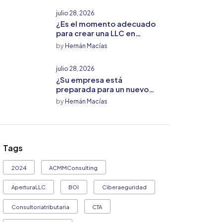
julio 28, 2026
¿Es el momento adecuado
para crear una LLC en
Estados Unidos? Lo que
by
Hernán Macías
todo emprendedor debe
saber
julio 28, 2026
¿Su empresa está
preparada para un nuevo
aumento de costos? 5
by
Hernán Macías
estrategias para proteger la
rentabilidad de su negocio
Tags
2024
ACMMConsulting
AperturaLLC
BOI
Ciberaeguridad
Consultoriatributaria
CTA